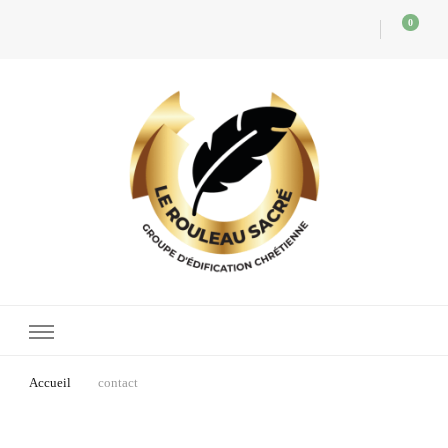
0
Le Rouleau Sacré
Des publications chrétiennes pour l'édification du Corps de Christ
Accueil
contact