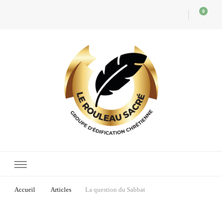
0
Le Rouleau Sacré
Des publications chrétiennes pour l'édification du Corps de Christ
Accueil
Articles
La question du Sabbat