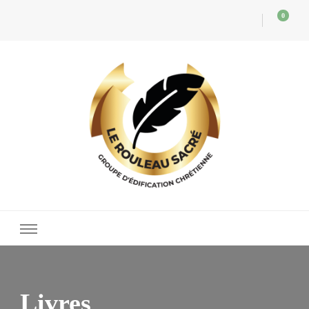
0
Le Rouleau Sacré
Des publications chrétiennes pour l'édification du Corps de Christ
Livres